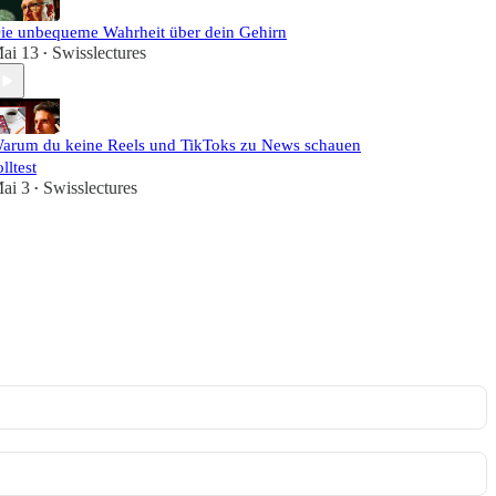
ie unbequeme Wahrheit über dein Gehirn
ai 13
Swisslectures
•
arum du keine Reels und TikToks zu News schauen
olltest
ai 3
Swisslectures
•