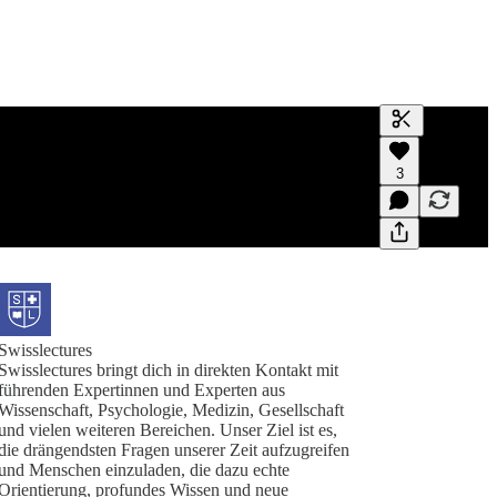
Transkript er
3
Ein Transkrip
und Bearbeit
Swisslectures
Swisslectures bringt dich in direkten Kontakt mit
führenden Expertinnen und Experten aus
Wissenschaft, Psychologie, Medizin, Gesellschaft
und vielen weiteren Bereichen. Unser Ziel ist es,
die drängendsten Fragen unserer Zeit aufzugreifen
und Menschen einzuladen, die dazu echte
Orientierung, profundes Wissen und neue