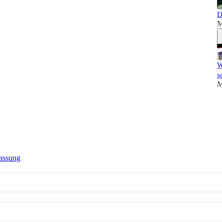
D
M
W
s
M
assung