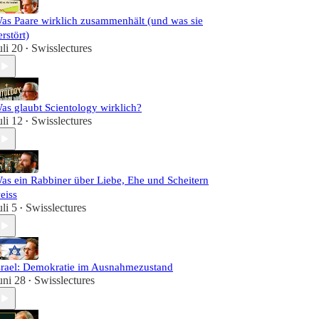
as Paare wirklich zusammenhält (und was sie
erstört)
uli 20
Swisslectures
•
as glaubt Scientology wirklich?
uli 12
Swisslectures
•
as ein Rabbiner über Liebe, Ehe und Scheitern
eiss
uli 5
Swisslectures
•
srael: Demokratie im Ausnahmezustand
uni 28
Swisslectures
•