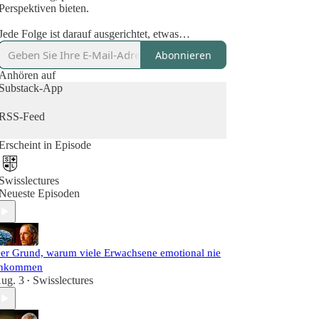
Perspektiven bieten.
Jede Folge ist darauf ausgerichtet, etwas
Wertvolles für das eigene Leben mitzunehmen, sei
Abonnieren
es ein neues Verständnis, eine wissenschaftliche
Einsicht oder ein praktischer Impuls für den
Anhören auf
Alltag. Swisslectures steht für fundiertes Wissen,
Substack-App
tiefgehende Gespräche und die Überzeugung, dass
Lernen uns weiterbringt, persönlich und
RSS-Feed
gesellschaftlich.
Erscheint in Episode
Swisslectures
Neueste Episoden
er Grund, warum viele Erwachsene emotional nie
nkommen
ug. 3
Swisslectures
•