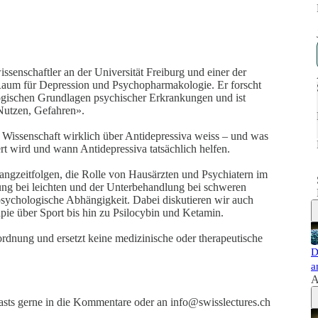
ssenschaftler an der Universität Freiburg und einer der
Raum für Depression und Psychopharmakologie. Er forscht
logischen Grundlagen psychischer Erkrankungen und ist
utzen, Gefahren».
 Wissenschaft wirklich über Antidepressiva weiss – und was
rt wird und wann Antidepressiva tatsächlich helfen.
gzeitfolgen, die Rolle von Hausärzten und Psychiatern im
ng bei leichten und der Unterbehandlung bei schweren
ychologische Abhängigkeit. Dabei diskutieren wir auch
pie über Sport bis hin zu Psilocybin und Ketamin.
ordnung und ersetzt keine medizinische oder therapeutische
D
a
A
asts gerne in die Kommentare oder an info@swisslectures.ch