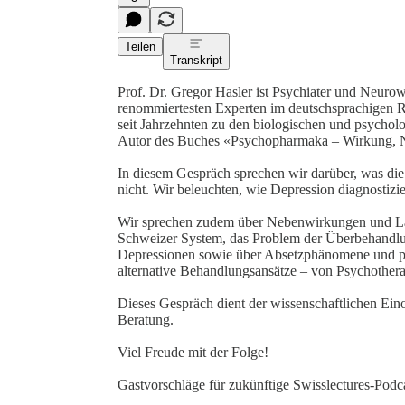
Teilen
Transkript
Prof. Dr. Gregor Hasler ist Psychiater und Neurowi
renommiertesten Experten im deutschsprachigen 
seit Jahrzehnten zu den biologischen und psycho
Autor des Buches «Psychopharmaka – Wirkung, N
In diesem Gespräch sprechen wir darüber, was die
nicht. Wir beleuchten, wie Depression diagnostizie
Wir sprechen zudem über Nebenwirkungen und Lan
Schweizer System, das Problem der Überbehandlu
Depressionen sowie über Absetzphänomene und ps
alternative Behandlungsansätze – von Psychothera
Dieses Gespräch dient der wissenschaftlichen Ein
Beratung.
Viel Freude mit der Folge!
Gastvorschläge für zukünftige Swisslectures-Podc