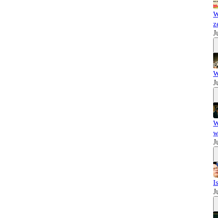
W
z
J
W
J
W
w
J
I
J